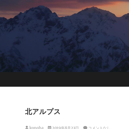
Skip
to
content
北アルプス
konoha
2019年8月23日
コメントなし