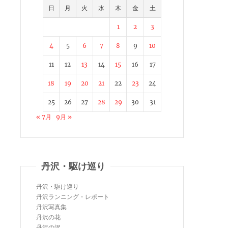
日
月
火
水
木
金
土
1
2
3
4
5
6
7
8
9
10
11
12
13
14
15
16
17
18
19
20
21
22
23
24
25
26
27
28
29
30
31
« 7月
9月 »
丹沢・駆け巡り
丹沢・駆け巡り
丹沢ランニング・レポート
丹沢写真集
丹沢の花
丹沢の沢