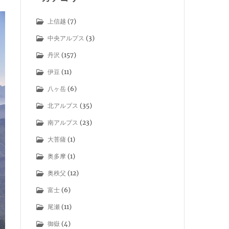
上信越
(7)
中央アルプス
(3)
丹沢
(157)
伊豆
(11)
八ヶ岳
(6)
北アルプス
(35)
南アルプス
(23)
大菩薩
(1)
奥多摩
(1)
奥秩父
(12)
富士
(6)
尾瀬
(11)
御嶽
(4)