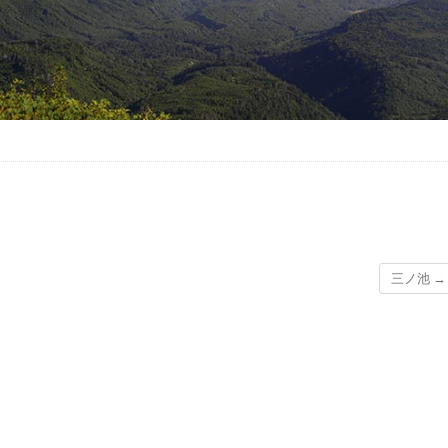
三ノ池
→