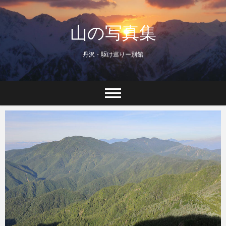
Skip
to
山の写真集
content
丹沢・駆け巡りー別館