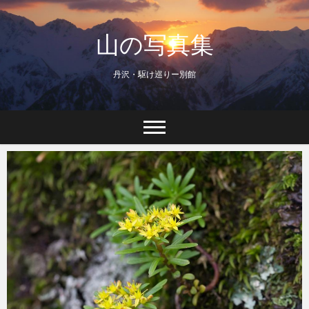
Skip
to
山の写真集
content
丹沢・駆け巡りー別館