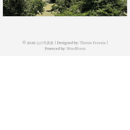
konoha
2025年7月30日
© 2026
山の写真集
| Designed by:
Theme Freesia
|
Powered by:
WordPress