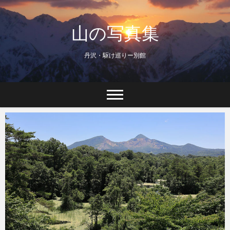
Skip
to
山の写真集
content
丹沢・駆け巡りー別館