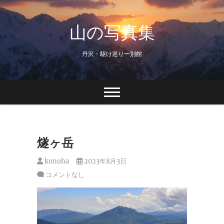
Skip
to
山の写真集
content
丹沢・駆け巡りー別館
燧ヶ岳
konoha
2023年8月3日
コメントなし