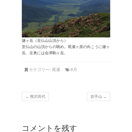
燧ヶ岳（至仏山山頂から）
至仏山の山頂からの眺め。尾瀬ヶ原の向こうに燧ヶ
岳、左奥には会津駒ヶ岳。
カテゴリー:
尾瀬
8月
←
熊沢田代
岩手山
→
コメントを残す