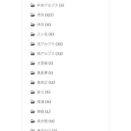
中央アルプス
(3)
丹沢
(157)
伊豆
(11)
八ヶ岳
(6)
北アルプス
(35)
南アルプス
(23)
大菩薩
(1)
奥多摩
(1)
奥秩父
(12)
富士
(6)
尾瀬
(11)
御嶽
(4)
未分類
(11)
東北の山
(7)