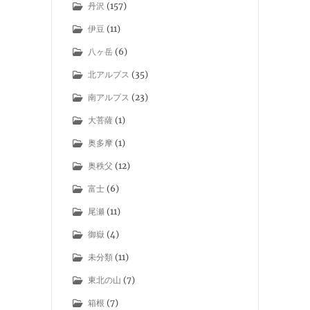
丹沢
(157)
伊豆
(11)
八ヶ岳
(6)
北アルプス
(35)
南アルプス
(23)
大菩薩
(1)
奥多摩
(1)
奥秩父
(12)
富士
(6)
尾瀬
(11)
御嶽
(4)
未分類
(11)
東北の山
(7)
箱根
(7)