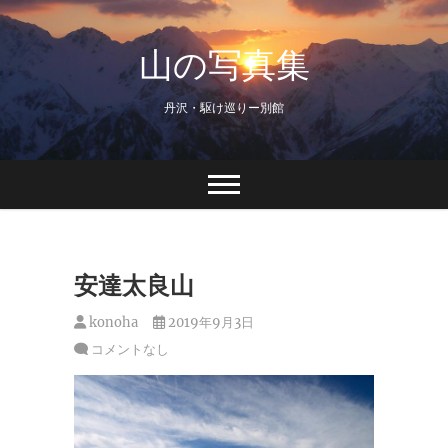
Skip
to
山の写真集
content
丹沢・駆け巡りー別館
安達太良山
konoha
2019年9月3日
コメントなし