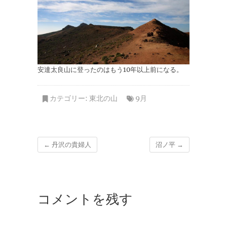
安達太良山に登ったのはもう10年以上前になる。
カテゴリー:
東北の山
9月
←
丹沢の貴婦人
沼ノ平
→
コメントを残す