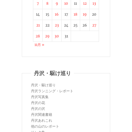
7
8
9
10
11
12
13
14
15
16
17
18
19
20
21
22
23
24
25
26
27
28
29
30
31
11月 »
丹沢・駆け巡り
丹沢・駆け巡り
丹沢ランニング・レポート
丹沢写真集
丹沢の花
丹沢の沢
丹沢関連書籍
丹沢あれこれ
他の山のレポート