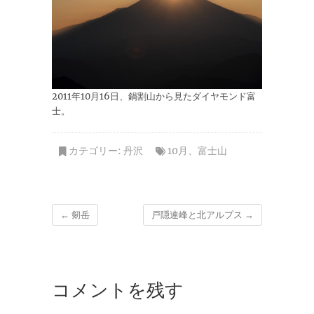
2011年10月16日、鍋割山から見たダイヤモンド富
士。
カテゴリー:
丹沢
10月
、
富士山
←
剱岳
戸隠連峰と北アルプス
→
コメントを残す