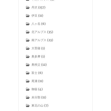
丹沢
(157)
伊豆
(11)
八ヶ岳
(6)
北アルプス
(35)
南アルプス
(23)
大菩薩
(1)
奥多摩
(1)
奥秩父
(12)
富士
(6)
尾瀬
(11)
御嶽
(4)
未分類
(11)
東北の山
(7)