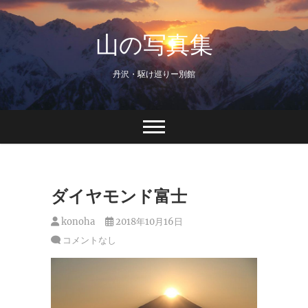
Skip
to
山の写真集
content
丹沢・駆け巡りー別館
ダイヤモンド富士
konoha
2018年10月16日
コメントなし